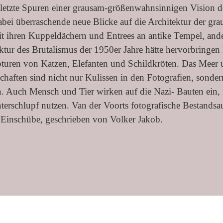
 letzte Spuren einer grausam-grö
ß
enwahnsinnigen Vision d
abei überraschende neue Blicke auf die Architektur der gr
t ihren Kuppeldächern und Entrees an antike Tempel, andere
ektur des Brutalismus der 1950er Jahre hätte hervorbringen
turen von Katzen, Elefanten und Schildkröten. Das Meer
chaften sind nicht nur Kulissen in den Fotografien, sonde
n. Auch Mensch und Tier wirken auf die Nazi- Bauten ein, i
nterschlupf nutzen. Van der Voorts fotografische Bestands
e Einschübe, geschrieben von Volker Jakob.