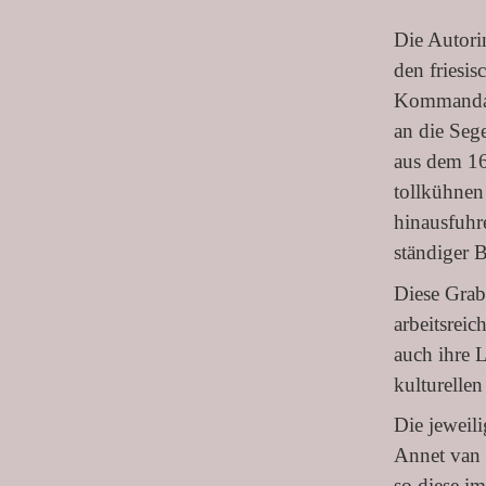
Die Autorin
den friesi
Kommandant
an die Sege
aus dem 16
tollkühnen
hinausfuhr
ständiger B
Diese Grabs
arbeitsrei
auch ihre L
kulturelle
Die jeweili
Annet van 
so diese i