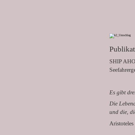
Publika
SHIP AH
Seefahrerg
Es gibt dr
Die Lebend
und die, di
Aristoteles