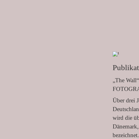
Publika
„
The Wall
“
FOTOGRA
Über drei J
Deutschlan
wird die ü
Dänemark, 
bezeichnet.