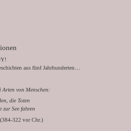
tionen
OY!
eschichten aus fünf Jahrhunderten…
ei Arten von Menschen:
en, die Toten
e zur See fahren
 (384-322 vor Chr.)