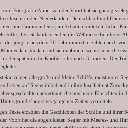
 und Fotografin Annet van der Voort hat sie ganz gezielt 
schen Inseln in den Niederlanden, Deutschland und Dänemar
en und Commandeure, im Schatten mittelalterlicher Kirc
lschiffe, die seit Jahrtausenden die Weltmeere befuhren. Abe
., der jüngste aus dem 20. Jahrhundert, erzählen auch von
 Männer Jahr für Jahr auf sich nahmen, wenn sie in die ei
en oder später in die Karibik oder nach Ostindien. Der Tod
egleiter.
teine zeigen alle große und kleine Schiffe, meist unter Se
chen Leben auf See wohlhabend in ihre Inselheimat Zurück
ebensgeschichten anvertraut, die uns heute Einsichten in di
n Hintergründe längst vergangenen Zeiten vermitteln.
gen Texte erzählen die Geschichten der Schiffe und ihrer S
der Voort hat die abgebildeten Segler mit Meeres- und Him
m Sandstein verewigten Segelschiffe noch einmal zur groß