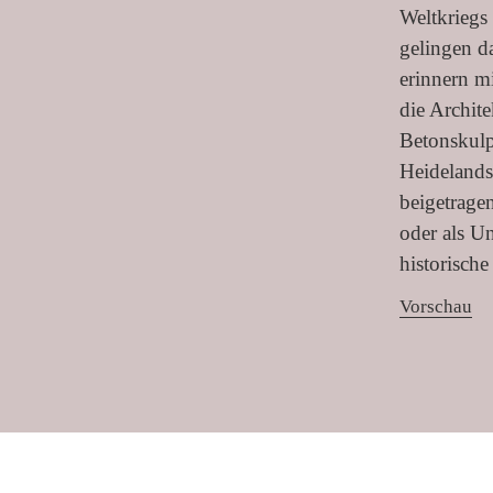
Weltkriegs
gelingen d
erinnern mi
die Archit
Betonskulp
Heidelands
beigetrage
oder als U
historisch
Vorschau